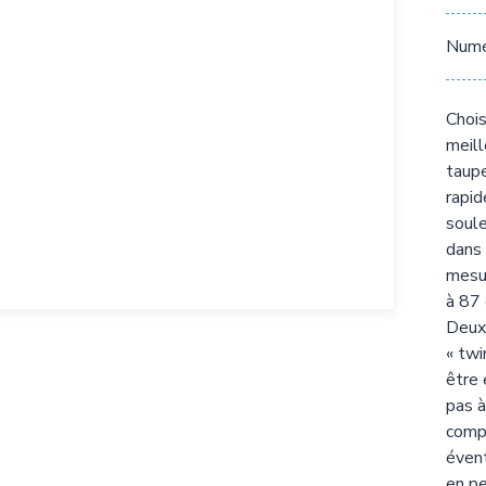
Numér
Chois
meill
taupe
rapid
soule
dans 
mesu
à 87 
Deux 
« twi
être 
pas à
comp
éven
en pe