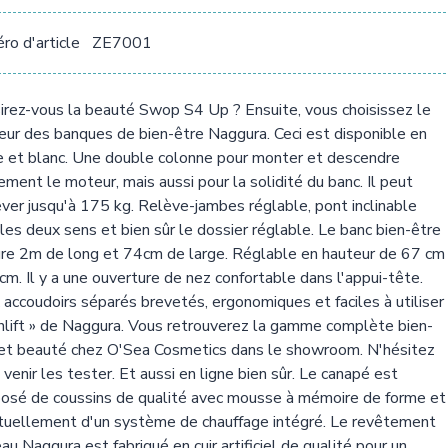
o d'article
ZE7001
irez-vous la beauté Swop S4 Up ? Ensuite, vous choisissez le
eur des banques de bien-être Naggura. Ceci est disponible en
 et blanc. Une double colonne pour monter et descendre
ement le moteur, mais aussi pour la solidité du banc. Il peut
ver jusqu'à 175 kg. Relève-jambes réglable, pont inclinable
les deux sens et bien sûr le dossier réglable. Le banc bien-être
re 2m de long et 74cm de large. Réglable en hauteur de 67 cm
cm. Il y a une ouverture de nez confortable dans l'appui-tête.
accoudoirs séparés brevetés, ergonomiques et faciles à utiliser
nlift » de Naggura. Vous retrouverez la gamme complète bien-
et beauté chez O'Sea Cosmetics dans le showroom. N'hésitez
 venir les tester. Et aussi en ligne bien sûr. Le canapé est
osé de coussins de qualité avec mousse à mémoire de forme et
tuellement d'un système de chauffage intégré. Le revêtement
au Naggura est fabriqué en cuir artificiel de qualité pour un