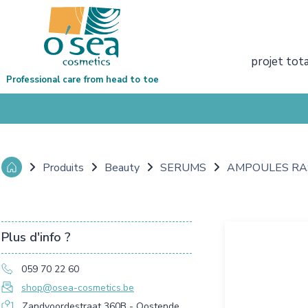
projet tot
Professional care from head to toe
Produits
Beauty
SERUMS
AMPOULES RAS
Plus d'info ?
059 70 22 60
shop@osea-cosmetics.be
Zandvoordestraat 360B - Oostende