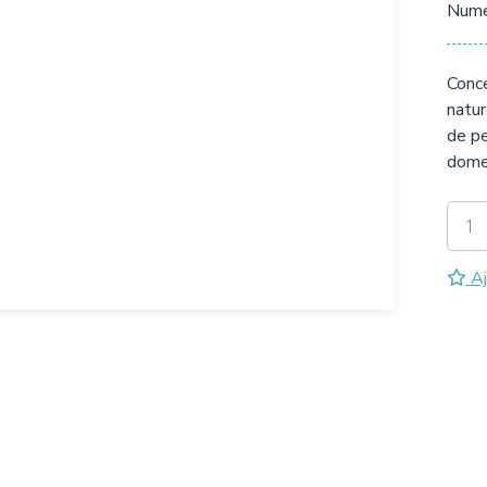
Numér
Conce
natur
de pe
dome
Aj