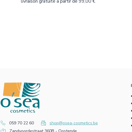
livraison gratuite à partir de 99,00 €
059 70 22 60
shop@osea-cosmetics.be
Zandvoordestraat 360B - Oostende