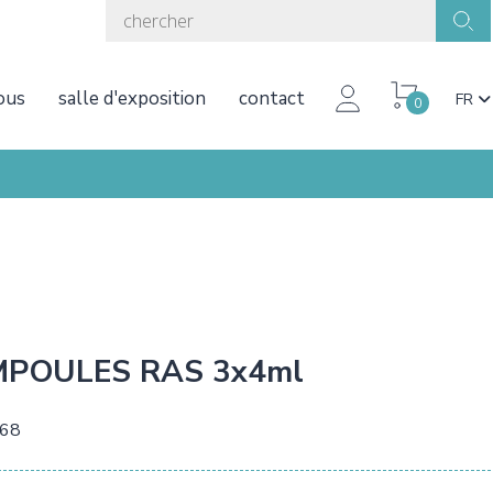
ous
salle d'exposition
contact
FR
0
POULES RAS 3x4ml
,68