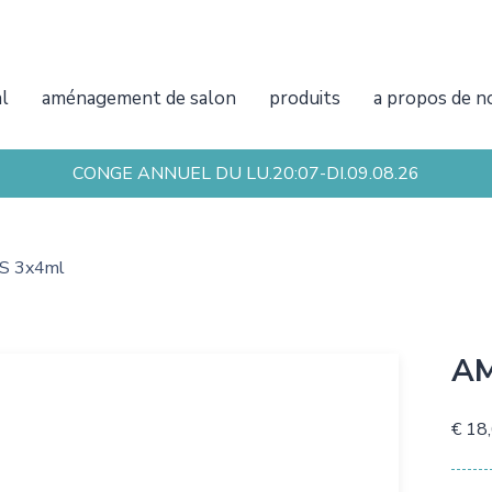
al
aménagement de salon
produits
a propos de n
CONGE ANNUEL DU LU.20:07-DI.09.08.26
 3x4ml
AM
€ 18