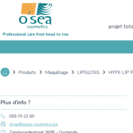
projet tot
Professional care from head to toe
Produits
Maquillage
LIPGLOSS
HYPE LIP 
Plus d'info ?
059 70 22 60
shop@osea-cosmetics.be
Zandvoordestraat 360B - Oostende