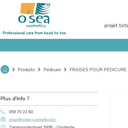
projet tot
Professional care from head to toe
Produits
Pédicure
FRAISES POUR PEDICURE
Plus d'info ?
059 70 22 60
shop@osea-cosmetics.be
Zandvoordestraat 360B - Oostende