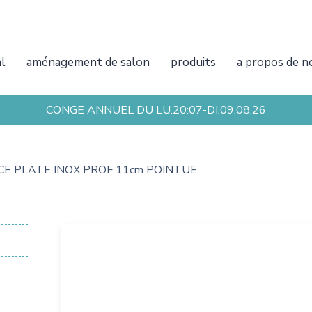
al
aménagement de salon
produits
a propos de n
CONGE ANNUEL DU LU.20:07-DI.09.08.26
CE PLATE INOX PROF 11cm POINTUE