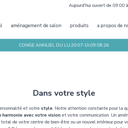
Aujourd'hui ouvert de 09:00 
al
aménagement de salon
produits
a propos de n
CONGE ANNUEL DU LU.20:07-DI.09.08.26
Dans votre style
personnalité et votre
style
. Notre attention constante pour la q
n harmonie avec votre vision
et votre communication. Un amé
total de votre centre de bien-être ou un nouvel intérieur pour v