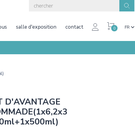
ous
salle d'exposition
contact
FR
0
l)
T D'AVANTAGE
MMADE(1x6,2x3
0ml+1x500ml)