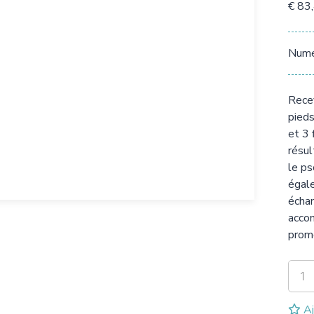
€ 83
Numér
Rece
pieds
et 3 
résul
le ps
égale
échan
accom
prom
Aj