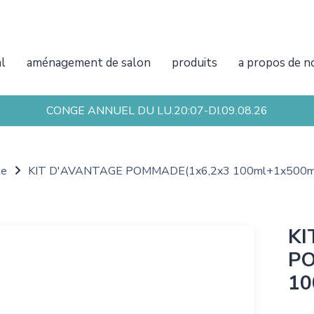
al
aménagement de salon
produits
a propos de n
CONGE ANNUEL DU LU.20:07-DI.09.08.26
te
KIT D'AVANTAGE POMMADE(1x6,2x3 100ml+1x500m
KI
PO
10