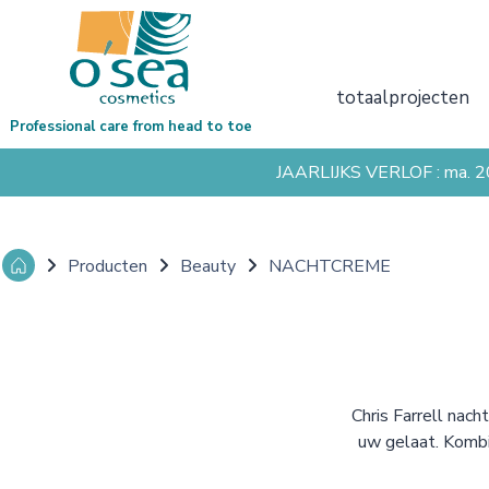
totaalprojecten
Professional care from head to toe
JAARLIJKS VERLOF : ma. 
Producten
Beauty
NACHTCREME
Chris Farrell nac
uw gelaat. Kombi