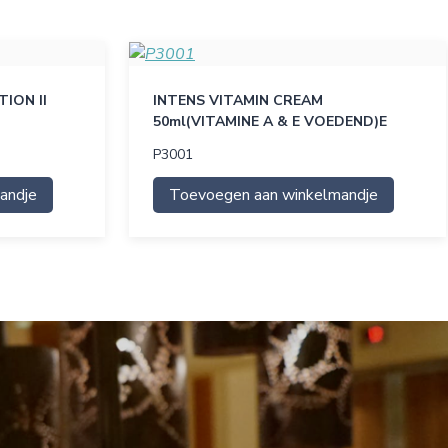
ION II
INTENS VITAMIN CREAM
50ml(VITAMINE A & E VOEDEND)E
P3001
andje
Toevoegen aan winkelmandje