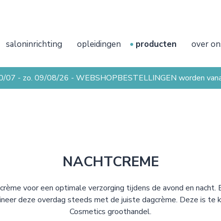
saloninrichting
opleidingen
producten
over on
20/07 - zo. 09/08/26 - WEBSHOPBESTELLINGEN worden vanaf 
NACHTCREME
htcrème voor een optimale verzorging tijdens de avond en nacht. 
neer deze overdag steeds met de juiste dagcrème. Deze is te 
Cosmetics groothandel.