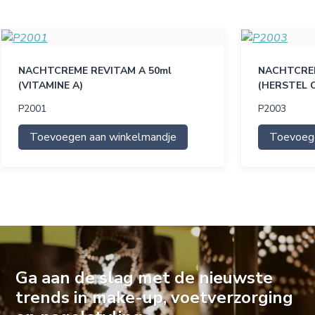
NACHTCREME REVITAM A 50ml
NACHTCREM
(VITAMINE A)
(HERSTEL 
P2001
P2003
Toevoegen aan winkelmandje
Toevoege
Ga aan de slag met de nieuwste
trends in make-up, voetverzorging