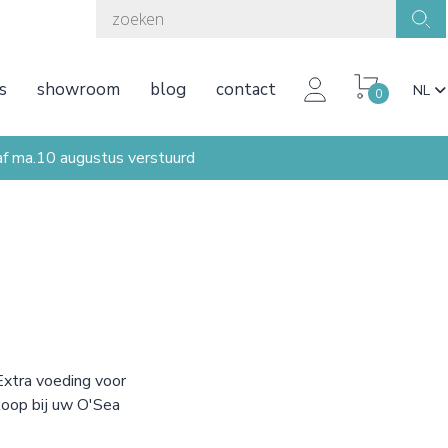
s
showroom
blog
contact
NL
0
ma.10 augustus verstuurd
Extra voeding voor
koop bij uw O'Sea