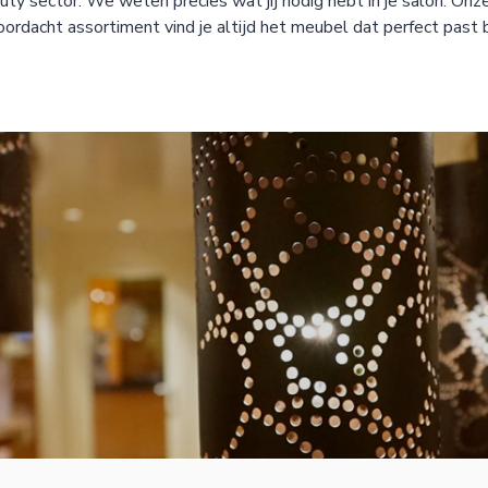
uty sector. We weten precies wat jij nodig hebt in je salon. On
oordacht assortiment vind je altijd het meubel dat perfect past b