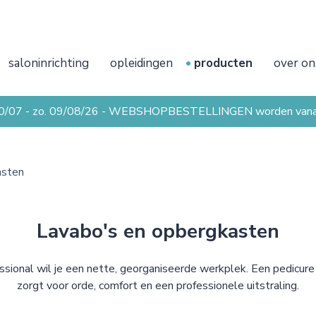
saloninrichting
opleidingen
producten
over on
20/07 - zo. 09/08/26 - WEBSHOPBESTELLINGEN worden vanaf 
asten
Lavabo's en opbergkasten
sional wil je een nette, georganiseerde werkplek. Een pedicur
zorgt voor orde, comfort en een professionele uitstraling.