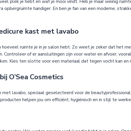
eveel plek je hebt en wat je mooi vindt. Heb je maar weinig rui
a opbergruimte handiger. En ben je fan van een moderne, strakke
pedicure kast met lavabo
n hoeveel ruimte je in je salon hebt. Zo weet je zeker dat het 
. Controleer of er aansluitingen zijn voor water en afvoer, voor
ken. Kies ten slotte voor een materiaal dat tegen vocht kan en m
bij O’Sea Cosmetics
ten met lavabo, speciaal geselecteerd voor de beautyprofessio
oducten helpen jou om efficiënt, hygiënisch en in stijl te werke