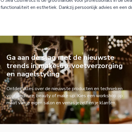
O’Sea Cosmetics is dé groothandel voor professionals in de bea
functionaliteit en esthetiek. Dankzij persoonlijk advies en een d
Ga aan de slag met de nieuwste
trends in make-up, voetverzorging
en nagelstyling
Ontdek alles over de nieuwste producten en technieken
voor pedicure, beauty of make-up. Kies een workshop op
maat van je eigen salon en verras jezelf én je klanten.