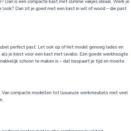
mte? Dan is een compacte kast met slimme vakjes ideaal. Werk je
 look? Dan zit je goed met een kast in wit of wood – die past
meubel perfect past. Let ook op of het model genoeg lades en
al als je kiest voor een kast met lavabo. Een goede werkhoogte
akkelijk schoon te maken is – dat bespaart je tijd en moeite.
nal. Van compacte modellen tot luxueuze werkmeubels met veel
n.