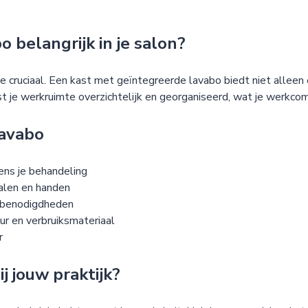
 belangrijk in je salon?
tie cruciaal. Een kast met geïntegreerde lavabo biedt niet alle
st je werkruimte overzichtelijk en georganiseerd, wat je werkco
lavabo
dens je behandeling
ialen en handen
e benodigdheden
ur en verbruiksmateriaal
r
j jouw praktijk?