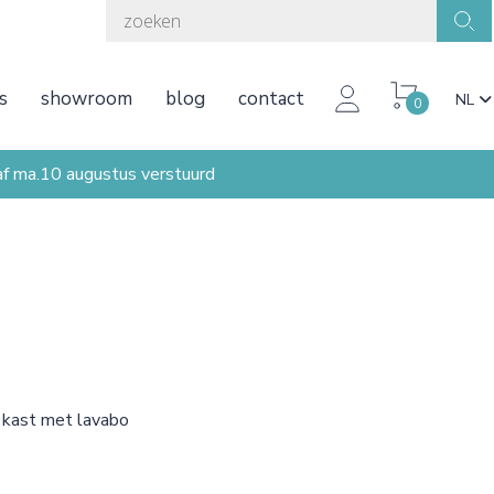
s
showroom
blog
contact
NL
0
ma.10 augustus verstuurd
e kast met lavabo