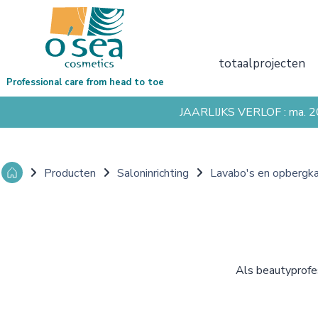
totaalprojecten
Professional care from head to toe
JAARLIJKS VERLOF : ma. 
Producten
Saloninrichting
Lavabo's en opbergk
Als beautyprofes