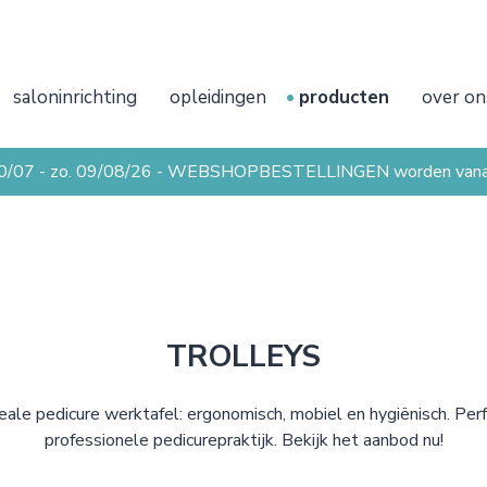
saloninrichting
opleidingen
producten
over on
20/07 - zo. 09/08/26 - WEBSHOPBESTELLINGEN worden vanaf 
TROLLEYS
ale pedicure werktafel: ergonomisch, mobiel en hygiënisch. Per
professionele pedicurepraktijk. Bekijk het aanbod nu!