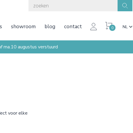
s
showroom
blog
contact
NL
0
ma.10 augustus verstuurd
fect voor elke