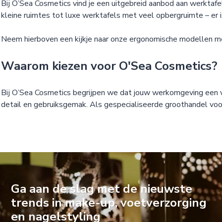
Bij O’Sea Cosmetics vind je een uitgebreid aanbod aan werktafel
kleine ruimtes tot luxe werktafels met veel opbergruimte – er i
Neem hierboven een kijkje naar onze ergonomische modellen met
Waarom kiezen voor O'Sea Cosmetics?
Bij O’Sea Cosmetics begrijpen we dat jouw werkomgeving een ve
detail en gebruiksgemak. Als gespecialiseerde groothandel voor 
Ga aan de slag met de nieuwste
trends in make-up, voetverzorging
en nagelstyling