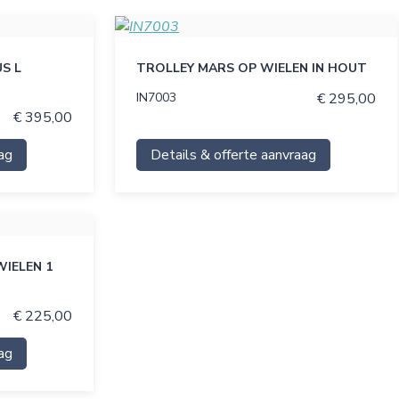
S L
TROLLEY MARS OP WIELEN IN HOUT
IN7003
€ 295,00
€ 395,00
ag
Details & offerte aanvraag
IELEN 1
€ 225,00
ag