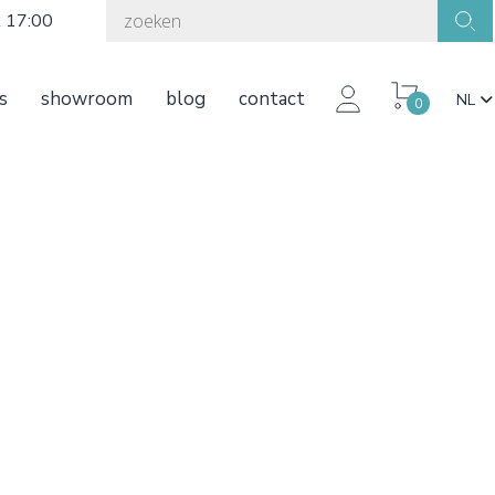
t 17:00
s
showroom
blog
contact
NL
0