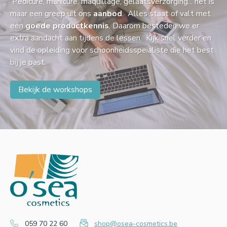
Pedicure, manicure, maquillage, gelaatsverzorging... het is
maar een greep uit ons
aanbod
. Alles staat of valt met
een
goede productkennis
. Daarom besteden we er
extra aandacht aan tijdens de lessen. Kijk snel verder en
vind de opleiding voor schoonheidsspeialiste die het best
bij je past.
Bekijk de workshops
059 70 22 60
shop@osea-cosmetics.be