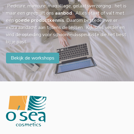
Pedicure, manicure, maquillage, gelaatsverzorging... het is
maar een greep uit ons
aanbod
. Alles staat of valt met
een
goede productkennis
. Daarom besteden we er
extra aandacht aan tijdens de lessen. Kijk snel verder en
vind de opleiding voor schoonheidsspeialiste die het best
bij je past.
Bekijk de workshops