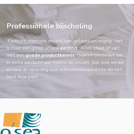
Professionele bijscholing
Pedicure, manicure, maquillage, gelaatsverzorging... het
is maar een greep uit ons
aanbod
. Alles staat of valt
met een
goede productkennis
. Daarom besteden we
er extra aandacht aan tijdens de lessen. Kijk snel verder
en vind de opleiding voor schoonheidsspeialiste die het
best bij je past.