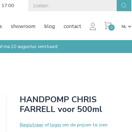
t 17:00
s
showroom
blog
contact
NL
0
ma.10 augustus verstuurd
HANDPOMP CHRIS
FARRELL voor 500ml
Registreer
of
login
om de prijzen te zien