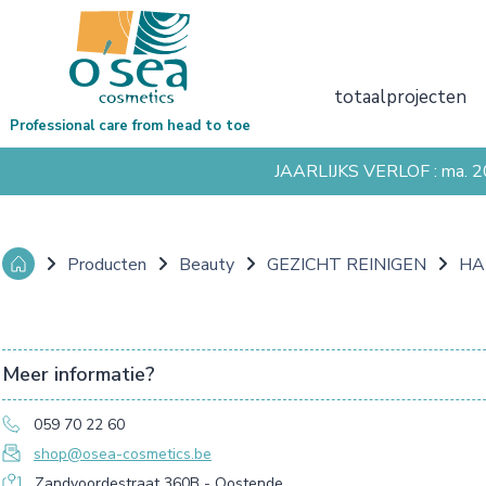
totaalprojecten
Professional care from head to toe
JAARLIJKS VERLOF : ma. 
Producten
Beauty
GEZICHT REINIGEN
HA
Meer informatie?
059 70 22 60
shop@osea-cosmetics.be
Zandvoordestraat 360B - Oostende