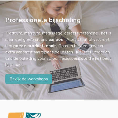
Professionele bijscholing
Pedicure, manicure, maquillage, gelaatsverzorging... het is
maar een greep uit ons
aanbod
. Alles staat of valt met
een
goede productkennis
. Daarom besteden we er
extra aandacht aan tijdens de lessen. Kijk snel verder en
vind de opleiding voor schoonheidsspeialiste die het best
bij je past.
Bekijk de workshops