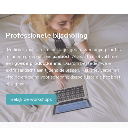
Professionele bijscholing
Pedicure, manicure, maquillage, gelaatsverzorging... het is
maar een greep uit ons
aanbod
. Alles staat of valt met
een
goede productkennis
. Daarom besteden we er
extra aandacht aan tijdens de lessen. Kijk snel verder en
vind de opleiding voor schoonheidsspeialiste die het best
bij je past.
Bekijk de workshops