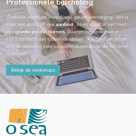
Professionele bijscholing
Pedicure, manicure, maquillage, gelaatsverzorging... het is
maar een greep uit ons
aanbod
. Alles staat of valt met
een
goede productkennis
. Daarom besteden we er
extra aandacht aan tijdens de lessen. Kijk snel verder en
vind de opleiding voor schoonheidsspeialiste die het best
bij je past.
Bekijk de workshops