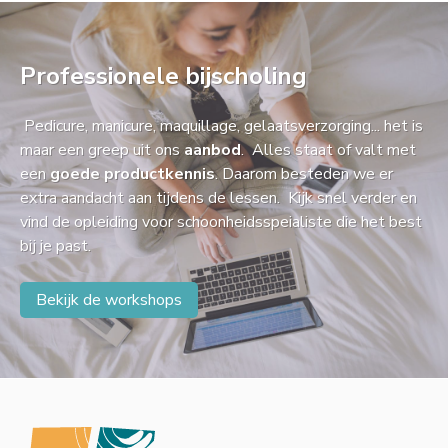
Professionele bijscholing
Pedicure, manicure, maquillage, gelaatsverzorging... het is
maar een greep uit ons
aanbod
. Alles staat of valt met
een
goede productkennis
. Daarom besteden we er
extra aandacht aan tijdens de lessen. Kijk snel verder en
vind de opleiding voor schoonheidsspeialiste die het best
bij je past.
Bekijk de workshops