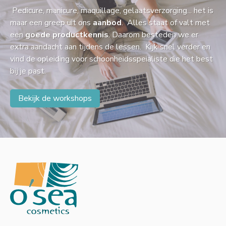
Pedicure, manicure, maquillage, gelaatsverzorging... het is
maar een greep uit ons
aanbod
. Alles staat of valt met
een
goede productkennis
. Daarom besteden we er
extra aandacht aan tijdens de lessen. Kijk snel verder en
vind de opleiding voor schoonheidsspeialiste die het best
bij je past.
Bekijk de workshops