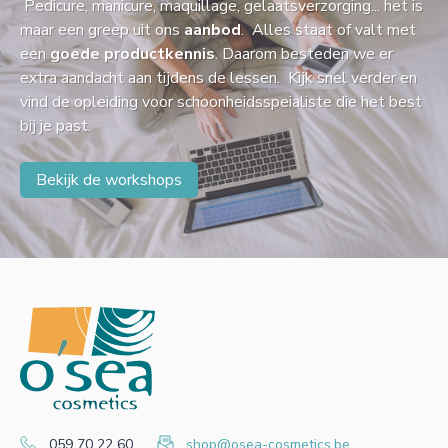
Pedicure, manicure, maquillage, gelaatsverzorging... het is
maar een greep uit ons
aanbod
. Alles staat of valt met
een
goede productkennis
. Daarom besteden we er
extra aandacht aan tijdens de lessen. Kijk snel verder en
vind de opleiding voor schoonheidsspeialiste die het best
bij je past.
Bekijk de workshops
059 70 22 60
shop@osea-cosmetics.be