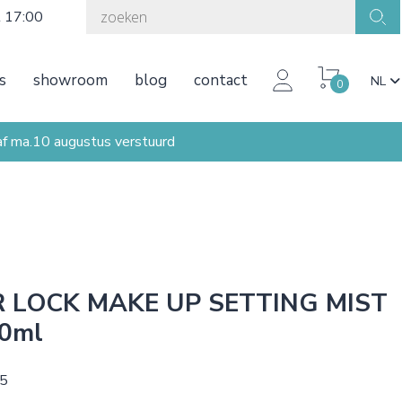
t 17:00
s
showroom
blog
contact
NL
0
ma.10 augustus verstuurd
 LOCK MAKE UP SETTING MIST
0ml
75