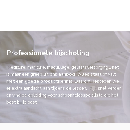
Professionele bijscholing
Pedicure, manicure, maquillage, gelaatsverzorging... het
is maar een greep uit ons
aanbod
. Alles staat of valt
met een
goede productkennis
. Daarom besteden we
er extra aandacht aan tijdens de lessen. Kijk snel verder
en vind de opleiding voor schoonheidsspeialiste die het
best bij je past.