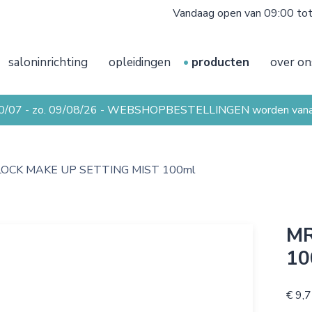
Vandaag open van 09:00 to
saloninrichting
opleidingen
producten
over on
20/07 - zo. 09/08/26 - WEBSHOPBESTELLINGEN worden vanaf 
LOCK MAKE UP SETTING MIST 100ml
MR
10
€ 9,