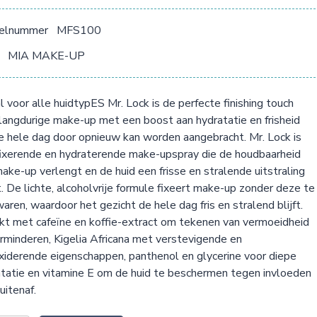
kelnummer
MFS100
MIA MAKE-UP
l voor alle huidtypES Mr. Lock is de perfecte finishing touch
langdurige make-up met een boost aan hydratatie en frisheid
e hele dag door opnieuw kan worden aangebracht. Mr. Lock is
ixerende en hydraterende make-upspray die de houdbaarheid
ake-up verlengt en de huid een frisse en stralende uitstraling
. De lichte, alcoholvrije formule fixeert make-up zonder deze te
aren, waardoor het gezicht de hele dag fris en stralend blijft.
jkt met cafeïne en koffie-extract om tekenen van vermoeidheid
rminderen, Kigelia Africana met verstevigende en
xiderende eigenschappen, panthenol en glycerine voor diepe
tatie en vitamine E om de huid te beschermen tegen invloeden
uitenaf.