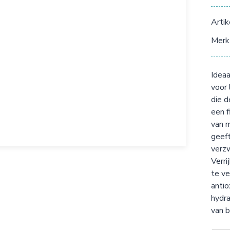
Arti
Merk
Ideaa
voor 
die d
een f
van m
geeft
verzw
Verri
te ve
antio
hydra
van b