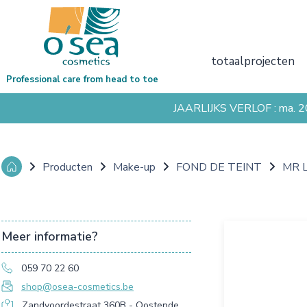
totaalprojecten
Professional care from head to toe
JAARLIJKS VERLOF : ma. 
Producten
Make-up
FOND DE TEINT
MR 
Meer informatie?
059 70 22 60
shop@osea-cosmetics.be
Zandvoordestraat 360B - Oostende