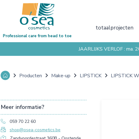
totaalprojecten
Professional care from head to toe
JAARLIJKS VERLOF : ma. 
Producten
Make-up
LIPSTICK
LIPSTICK 
Meer informatie?
059 70 22 60
shop@osea-cosmetics.be
Zandvoordestraat 360B - Oostende