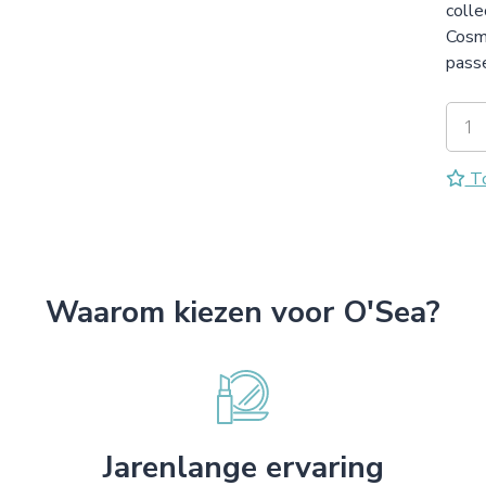
colle
Cosme
pass
To
Waarom kiezen voor O'Sea?
Jarenlange ervaring