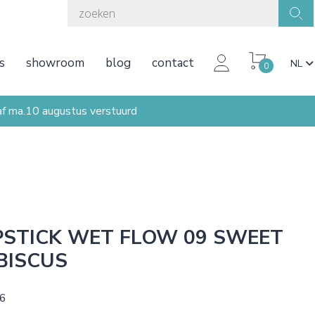
s
showroom
blog
contact
NL
0
ma.10 augustus verstuurd
PSTICK WET FLOW 09 SWEET
BISCUS
26