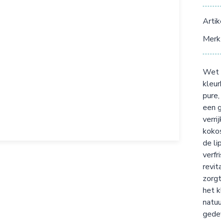
Arti
Merk
Wet F
kleur
pure,
een g
verri
kokos
de li
verfr
revit
zorgt
het k
natuu
gedef