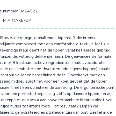
kelnummer
MZA522
MIA MAKE-UP
low is de romige, omhullende lippenstift die intense
briljantie combineert met een comfortabele textuur. Met zijn
 levendige kleur geeft het de lippen vanaf het eerste gebruik
lanzende, volledig dekkende finish. De geavanceerde formule,
jkt met 9 kostbare actieve ingrediënten zoals avocado-olie,
olie en sheaboter (met hydraterende eigenschappen), maakt
pcontour voller en herdefinieert deze. Doordrenkt met een
issend middel, zorgt het voor een koel gevoel dat de lippen
aliseert met een stimulerende aanraking. De ergonomische punt
 voor een perfecte toepassing, zelfs op dunnere lippen, terwijl
leurenpalet een scala aan onweerstaanbare kleuren biedt, van
rlijke nudes tot intens rood. Het resultaat? Lippen die
inieerd, gehydrateerd en stralender zijn dan ooit. Bestel in de