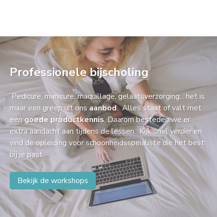
Professionele bijscholing
Pedicure, manicure, maquillage, gelaatsverzorging... het is
maar een greep uit ons
aanbod
. Alles staat of valt met
een
goede productkennis
. Daarom besteden we er
extra aandacht aan tijdens de lessen. Kijk snel verder en
vind de opleiding voor schoonheidsspeialiste die het best
bij je past.
Bekijk de workshops