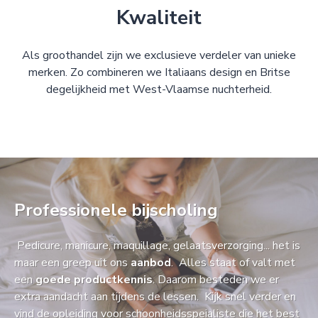
Kwaliteit
Als groothandel zijn we exclusieve verdeler van unieke
merken. Zo combineren we Italiaans design en Britse
degelijkheid met West-Vlaamse nuchterheid.
Professionele bijscholing
Pedicure, manicure, maquillage, gelaatsverzorging... het is
maar een greep uit ons
aanbod
. Alles staat of valt met
een
goede productkennis
. Daarom besteden we er
extra aandacht aan tijdens de lessen. Kijk snel verder en
vind de opleiding voor schoonheidsspeialiste die het best