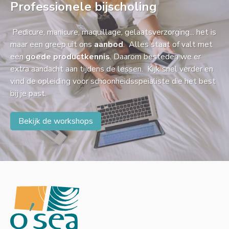
Professionele bijscholing
Pedicure, manicure, maquillage, gelaatsverzorging... het is
maar een greep uit ons
aanbod
. Alles staat of valt met
een
goede productkennis
. Daarom besteden we er
extra aandacht aan tijdens de lessen. Kijk snel verder en
vind de opleiding voor schoonheidsspeialiste die het best
bij je past.
Bekijk de workshops