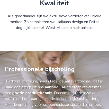
Kwaliteit
Als groothandel zijn we exclusieve verdeler van unieke
merken. Zo combineren we Italiaans design en Britse
degelijkheid met West-Vlaamse nuchterheid.
Professionele bijscholing
Pedicure, manicure, maquillage, gelaatsverzorging... het is
maar een greep uit ons
aanbod
. Alles staat of valt met
een
goede productkennis
. Daarom besteden we er
extra aandacht aan tijdens de lessen. Kijk snel verder en
vind de opleiding voor schoonheidsspeialiste die het best