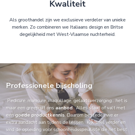
Kwaliteit
Als groothandel zijn we exclusieve verdeler van unieke
merken. Zo combineren we Italiaans design en Britse
degelijkheid met West-Vlaamse nuchterheid.
Professionele bijscholing
Pedicure, manicure, maquillage, gelaatsverzorging... het is
maar een greep uit ons
aanbod
. Alles staat of valt met
een
goede productkennis
. Daarom besteden we er
extra aandacht aan tijdens de lessen. Kijk snel verder en
vind de opleiding voor schoonheidsspeialiste die het best