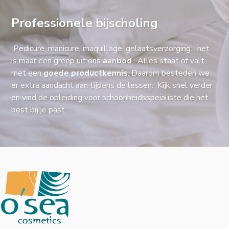
Professionele bijscholing
Pedicure, manicure, maquillage, gelaatsverzorging... het
is maar een greep uit ons
aanbod
. Alles staat of valt
met een
goede productkennis
. Daarom besteden we
er extra aandacht aan tijdens de lessen. Kijk snel verder
en vind de opleiding voor schoonheidsspeialiste die het
best bij je past.