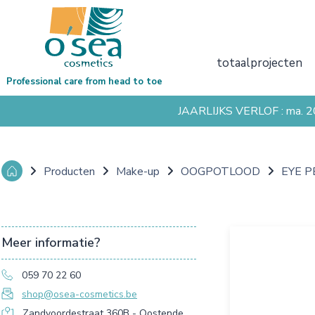
totaalprojecten
Professional care from head to toe
JAARLIJKS VERLOF : ma. 
Producten
Make-up
OOGPOTLOOD
EYE P
Meer informatie?
059 70 22 60
shop@osea-cosmetics.be
Zandvoordestraat 360B - Oostende