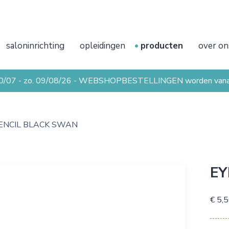
saloninrichting
opleidingen
producten
over on
20/07 - zo. 09/08/26 - WEBSHOPBESTELLINGEN worden vanaf 
ENCIL BLACK SWAN
EY
€ 5,