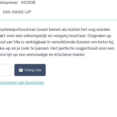
kelnummer
MO008
MIA MAKE-UP
yelinerpotlood kan zowel binnen als buiten het oog worden
ikt voor een onberispelijk en veegvrij resultaat. Oogmake-up
od van Mia is verkrijgbaar in verschillende kleuren om beter bij
ke-up en je look te passen. Het perfecte oogpotlood voor een
eze lijn op een eenvoudige en intuïtieve manier.
Voeg toe
evoegen aan favorieten