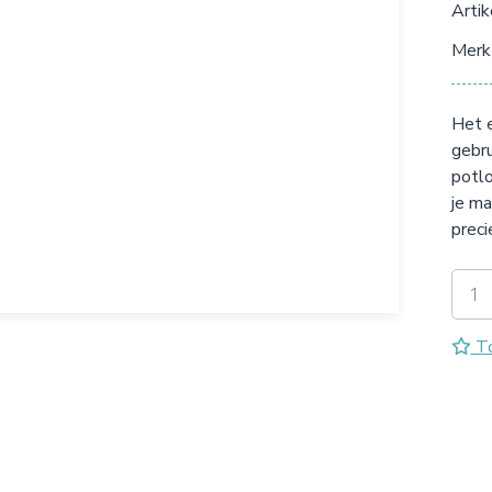
Arti
Merk
Het e
gebru
potlo
je ma
preci
To