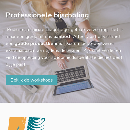
Professionele bijscholing
Pedicure, manicure, maquillage, gelaatsverzorging... het is
maar een greep uit ons
aanbod
. Alles staat of valt met
een
goede productkennis
. Daarom besteden we er
extra aandacht aan tijdens de lessen. Kijk snel verder en
vind de opleiding voor schoonheidsspeialiste die het best
bij je past.
Bekijk de workshops