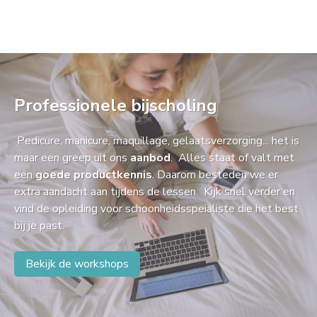
Professionele bijscholing
Pedicure, manicure, maquillage, gelaatsverzorging... het is
maar een greep uit ons
aanbod
. Alles staat of valt met
een
goede productkennis
. Daarom besteden we er
extra aandacht aan tijdens de lessen. Kijk snel verder en
vind de opleiding voor schoonheidsspeialiste die het best
bij je past.
Bekijk de workshops