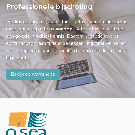
Professionele bijscholing
Pedicure, manicure, maquillage, gelaatsverzorging... het is
maar een greep uit ons
aanbod
. Alles staat of valt met
een
goede productkennis
. Daarom besteden we er
extra aandacht aan tijdens de lessen. Kijk snel verder en
vind de opleiding voor schoonheidsspeialiste die het best
bij je past.
Bekijk de workshops