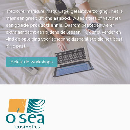
Pedicure, manicure, maquillage, gelaatsverzorging... het is
maar een greep uit ons
aanbod
. Alles staat of valt met
een
goede productkennis
. Daarom besteden we er
extra aandacht aan tijdens de lessen. Kijk snel verder en
vind de opleiding voor schoonheidsspeialiste die het best
bij je past.
Bekijk de workshops