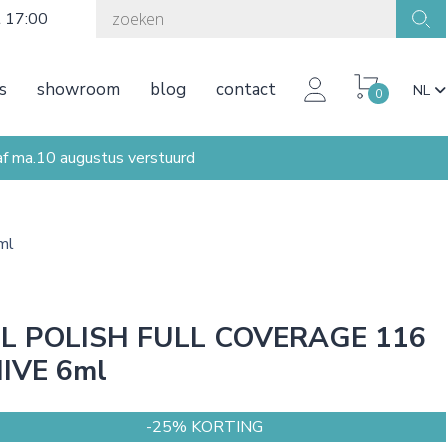
t 17:00
s
showroom
blog
contact
NL
0
ma.10 augustus verstuurd
ml
L POLISH FULL COVERAGE 116
IVE 6ml
-25% KORTING