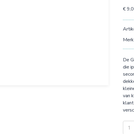
€ 9,
Arti
Merk
De Gl
die i
secon
dekke
klein
van k
klant
versc