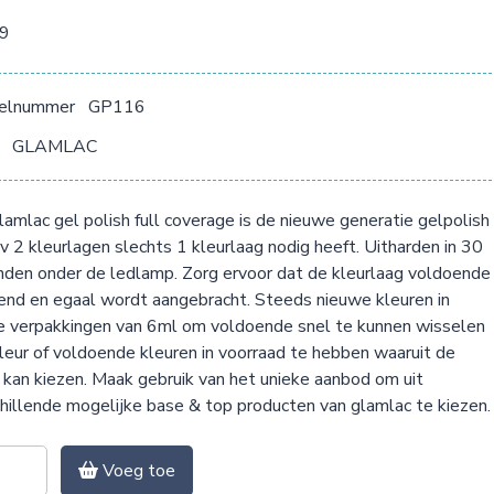
09
kelnummer
GP116
GLAMLAC
amlac gel polish full coverage is de nieuwe generatie gelpolish
pv 2 kleurlagen slechts 1 kleurlaag nodig heeft. Uitharden in 30
den onder de ledlamp. Zorg ervoor dat de kleurlaag voldoende
nd en egaal wordt aangebracht. Steeds nieuwe kleuren in
e verpakkingen van 6ml om voldoende snel te kunnen wisselen
leur of voldoende kleuren in voorraad te hebben waaruit de
 kan kiezen. Maak gebruik van het unieke aanbod om uit
hillende mogelijke base & top producten van glamlac te kiezen.
Voeg toe