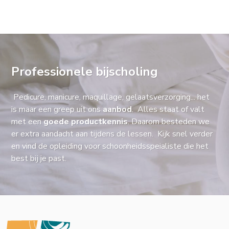
Professionele bijscholing
Pedicure, manicure, maquillage, gelaatsverzorging... het
is maar een greep uit ons
aanbod
. Alles staat of valt
met een
goede productkennis
. Daarom besteden we
er extra aandacht aan tijdens de lessen. Kijk snel verder
en vind de opleiding voor schoonheidsspeialiste die het
best bij je past.