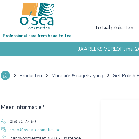
totaalprojecten
Professional care from head to toe
JAARLIJKS VERLOF : ma. 
Producten
Manicure & nagelstyling
Gel Polish 
Meer informatie?
059 70 22 60
shop@osea-cosmetics.be
Zandvoordestraat 360B - Oostende