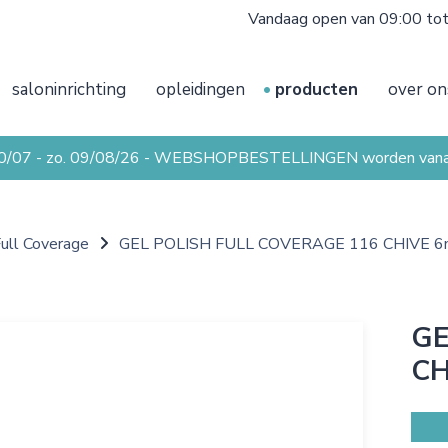
Vandaag open van 09:00 to
saloninrichting
opleidingen
producten
over on
20/07 - zo. 09/08/26 - WEBSHOPBESTELLINGEN worden vanaf 
Full Coverage
GEL POLISH FULL COVERAGE 116 CHIVE 6
GE
CH