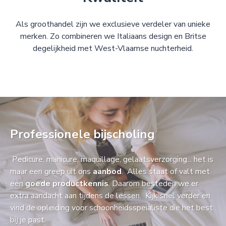
Als groothandel zijn we exclusieve verdeler van unieke
merken. Zo combineren we Italiaans design en Britse
degelijkheid met West-Vlaamse nuchterheid.
Professionele bijscholing
Pedicure, manicure, maquillage, gelaatsverzorging... het is
maar een greep uit ons
aanbod
. Alles staat of valt met
een
goede productkennis
. Daarom besteden we er
extra aandacht aan tijdens de lessen. Kijk snel verder en
vind de opleiding voor schoonheidsspeialiste die het best
bij je past.