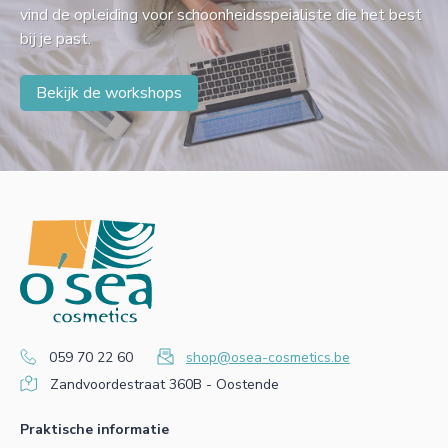
vind de opleiding voor schoonheidsspeialiste die het best
bij je past.
Bekijk de workshops
059 70 22 60
shop@osea-cosmetics.be
Zandvoordestraat 360B - Oostende
Praktische informatie