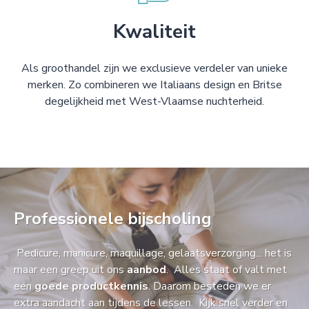
Kwaliteit
Als groothandel zijn we exclusieve verdeler van unieke
merken. Zo combineren we Italiaans design en Britse
degelijkheid met West-Vlaamse nuchterheid.
Professionele bijscholing
Pedicure, manicure, maquillage, gelaatsverzorging... het is
maar een greep uit ons
aanbod
. Alles staat of valt met
een
goede productkennis
. Daarom besteden we er
extra aandacht aan tijdens de lessen. Kijk snel verder en