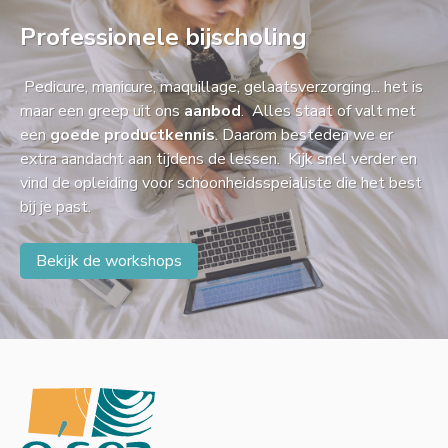
Professionele bijscholing
Pedicure, manicure, maquillage, gelaatsverzorging... het is
maar een greep uit ons
aanbod
. Alles staat of valt met
een
goede productkennis
. Daarom besteden we er
extra aandacht aan tijdens de lessen. Kijk snel verder en
vind de opleiding voor schoonheidsspeialiste die het best
bij je past.
Bekijk de workshops