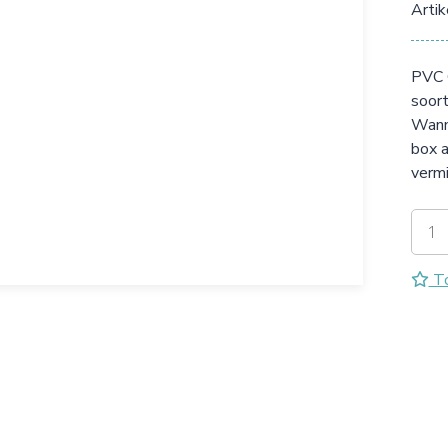
Arti
PVC O
soort
Wanne
box a
vermi
To