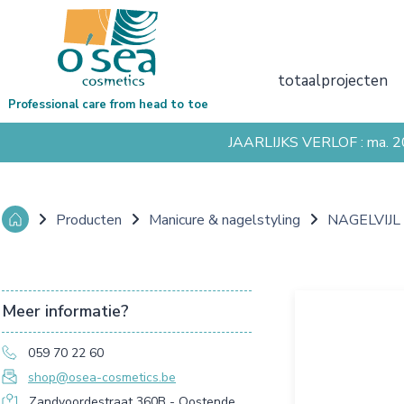
totaalprojecten
Professional care from head to toe
JAARLIJKS VERLOF : ma. 
Producten
Manicure & nagelstyling
NAGELVIJL
Meer informatie?
059 70 22 60
shop@osea-cosmetics.be
Zandvoordestraat 360B - Oostende