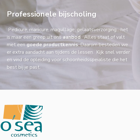
Professionele bijscholing
Pedicure, manicure, maquillage, gelaatsverzorging... het
is maar een greep uit ons
aanbod
. Alles staat of valt
met een
goede productkennis
. Daarom besteden we
er extra aandacht aan tijdens de lessen. Kijk snel verder
en vind de opleiding voor schoonheidsspeialiste die het
best bij je past.