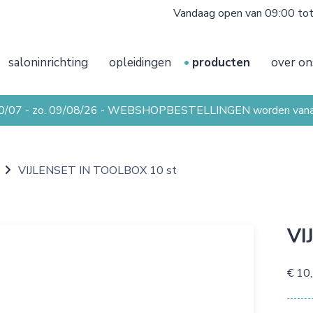
Vandaag open van 09:00 to
saloninrichting
opleidingen
producten
over on
20/07 - zo. 09/08/26 - WEBSHOPBESTELLINGEN worden vanaf 
VIJLENSET IN TOOLBOX 10 st
VI
€ 10