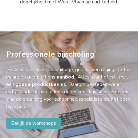
degelijkheid met West-Vlaamse nuchterheid.
Professionele bijscholing
Pedicure, manicure, maquillage, gelaatsverzorging... het is
maar een greep uit ons
aanbod
. Alles staat of valt met
een
goede productkennis
. Daarom besteden we er
extra aandacht aan tijdens de lessen. Kijk snel verder en
vind de opleiding voor schoonheidsspeialiste die het best
bij je past.
Bekijk de workshops