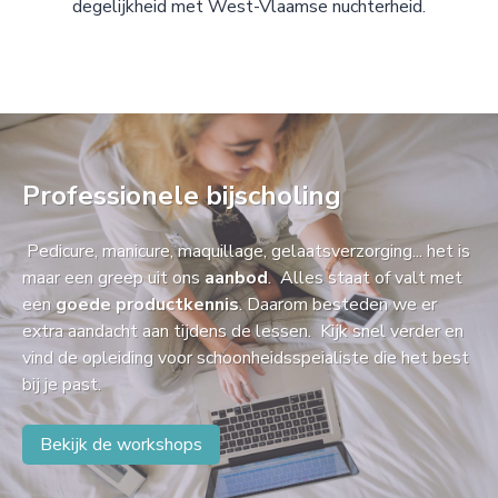
degelijkheid met West-Vlaamse nuchterheid.
Professionele bijscholing
Pedicure, manicure, maquillage, gelaatsverzorging... het is
maar een greep uit ons
aanbod
. Alles staat of valt met
een
goede productkennis
. Daarom besteden we er
extra aandacht aan tijdens de lessen. Kijk snel verder en
vind de opleiding voor schoonheidsspeialiste die het best
bij je past.
Bekijk de workshops