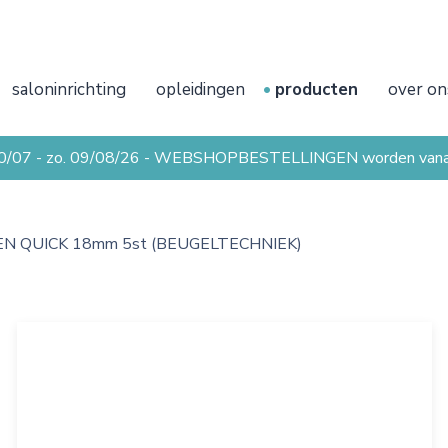
saloninrichting
opleidingen
producten
over on
20/07 - zo. 09/08/26 - WEBSHOPBESTELLINGEN worden vanaf 
N QUICK 18mm 5st (BEUGELTECHNIEK)