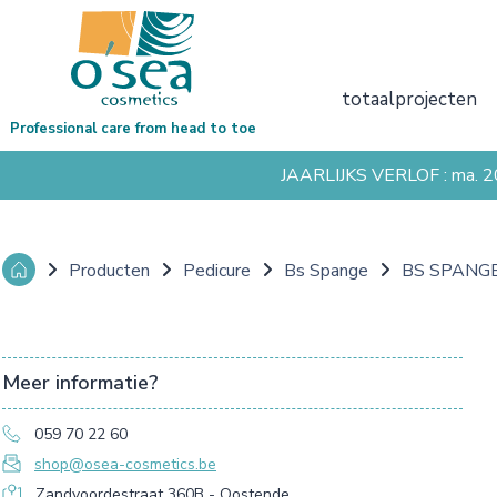
totaalprojecten
Professional care from head to toe
JAARLIJKS VERLOF : ma. 
Producten
Pedicure
Bs Spange
BS SPANGE
Meer informatie?
059 70 22 60
shop@osea-cosmetics.be
Zandvoordestraat 360B - Oostende