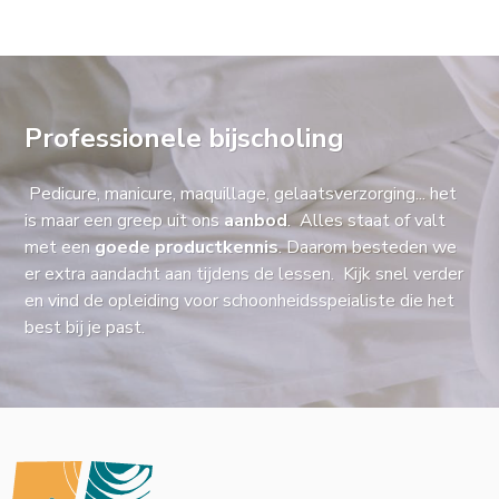
Professionele bijscholing
Pedicure, manicure, maquillage, gelaatsverzorging... het
is maar een greep uit ons
aanbod
. Alles staat of valt
met een
goede productkennis
. Daarom besteden we
er extra aandacht aan tijdens de lessen. Kijk snel verder
en vind de opleiding voor schoonheidsspeialiste die het
best bij je past.