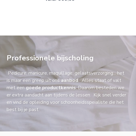
Professionele bijscholing
Pedicure, manicure, maquillage, gelaatsverzorging... het
is maar een greep uit ons
aanbod
. Alles staat of valt
met een
goede productkennis
. Daarom besteden we
er extra aandacht aan tijdens de lessen. Kijk snel verder
en vind de opleiding voor schoonheidsspeialiste die het
best bij je past.