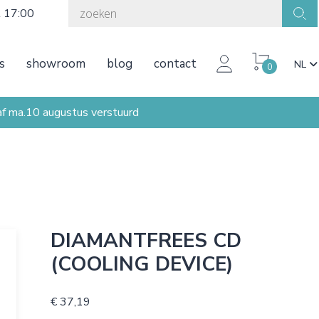
t 17:00
s
showroom
blog
contact
NL
0
ma.10 augustus verstuurd
DIAMANTFREES CD
(COOLING DEVICE)
€ 37,19