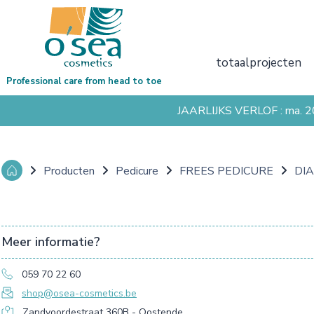
totaalprojecten
Professional care from head to toe
JAARLIJKS VERLOF : ma. 
Producten
Pedicure
FREES PEDICURE
DI
Meer informatie?
059 70 22 60
shop@osea-cosmetics.be
Zandvoordestraat 360B - Oostende