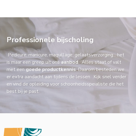
Professionele bijscholing
Pedicure, manicure, maquillage, gelaatsverzorging... het
is maar een greep uit ons
aanbod
. Alles staat of valt
met een
goede productkennis
. Daarom besteden we
er extra aandacht aan tijdens de lessen. Kijk snel verder
en vind de opleiding voor schoonheidsspeialiste die het
best bij je past.