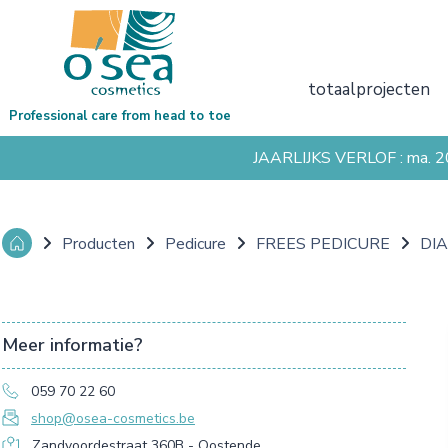
totaalprojecten
Professional care from head to toe
JAARLIJKS VERLOF : ma. 
Producten
Pedicure
FREES PEDICURE
DI
Meer informatie?
059 70 22 60
shop@osea-cosmetics.be
Zandvoordestraat 360B - Oostende