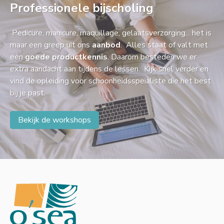
Professionele bijscholing
Pedicure, manicure, maquillage, gelaatsverzorging... het is
maar een greep uit ons
aanbod
. Alles staat of valt met
een
goede productkennis
. Daarom besteden we er
extra aandacht aan tijdens de lessen. Kijk snel verder en
vind de opleiding voor schoonheidsspeialiste die het best
bij je past.
Bekijk de workshops