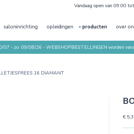
Vandaag open van 09:00 to
saloninrichting
opleidingen
producten
over on
20/07 - zo. 09/08/26 - WEBSHOPBESTELLINGEN worden vanaf 
LLETJESFREES 16 DIAMANT
BO
€ 5,