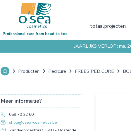
totaalprojecten
Professional care from head to toe
JAARLIJKS VERLOF : ma. 
Producten
Pedicure
FREES PEDICURE
BO
Meer informatie?
059 70 22 60
shop@osea-cosmetics.be
Zandvoordestraat 360B - Oostende