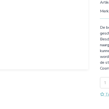
Arti
Merk
De bo
gesch
Besch
naarg
kunne
worde
de st
Cosme
To