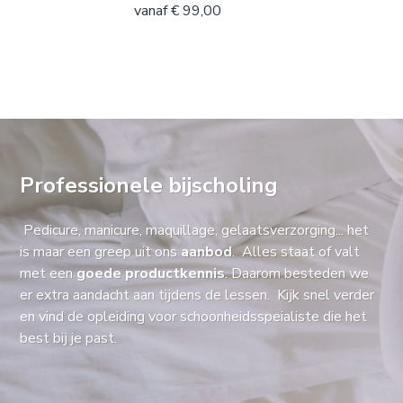
vanaf € 99,00
Professionele bijscholing
Pedicure, manicure, maquillage, gelaatsverzorging... het
is maar een greep uit ons
aanbod
. Alles staat of valt
met een
goede productkennis
. Daarom besteden we
er extra aandacht aan tijdens de lessen. Kijk snel verder
en vind de opleiding voor schoonheidsspeialiste die het
best bij je past.