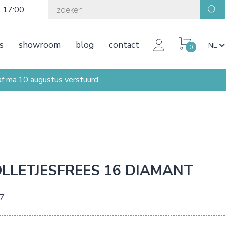
t 17:00
s
showroom
blog
contact
NL
0
ma.10 augustus verstuurd
LLETJESFREES 16 DIAMANT
37