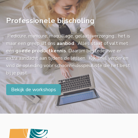
Professionele bijscholing
Pedicure, manicure, maquillage, gelaatsverzorging... het is
maar een greep uit ons
aanbod
. Alles staat of valt met
een
goede productkennis
. Daarom besteden we er
extra aandacht aan tijdens de lessen. Kijk snel verder en
vind de opleiding voor schoonheidsspeialiste die het best
bij je past.
Bekijk de workshops