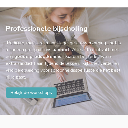
Professionele bijscholing
Pedicure, manicure, maquillage, gelaatsverzorging... het is
maar een greep uit ons
aanbod
. Alles staat of valt met
een
goede productkennis
. Daarom besteden we er
extra aandacht aan tijdens de lessen. Kijk snel verder en
vind de opleiding voor schoonheidsspeialiste die het best
bij je past.
Bekijk de workshops