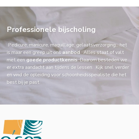
Professionele bijscholing
Pedicure, manicure, maquillage, gelaatsverzorging... het
is maar een greep uit ons
aanbod
. Alles staat of valt
met een
goede productkennis
. Daarom besteden we
er extra aandacht aan tijdens de lessen. Kijk snel verder
en vind de opleiding voor schoonheidsspeialiste die het
best bij je past.