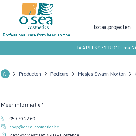
totaalprojecten
Professional care from head to toe
JAARLIJKS VERLOF : ma. 
Producten
Pedicure
Mesjes Swann Morton
Meer informatie?
059 70 22 60
shop@osea-cosmetics.be
Zandvoordestraat 360B - Oostende