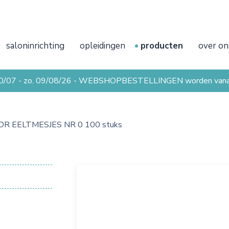
saloninrichting
opleidingen
producten
over on
20/07 - zo. 09/08/26 - WEBSHOPBESTELLINGEN worden vanaf 
OR EELTMESJES NR 0 100 stuks