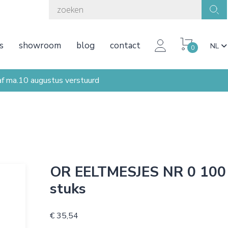
s
showroom
blog
contact
NL
0
ma.10 augustus verstuurd
OR EELTMESJES NR 0 100
stuks
€ 35,54