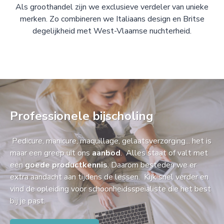
Als groothandel zijn we exclusieve verdeler van unieke
merken. Zo combineren we Italiaans design en Britse
degelijkheid met West-Vlaamse nuchterheid.
Professionele bijscholing
Pedicure, manicure, maquillage, gelaatsverzorging... het is
maar een greep uit ons
aanbod
. Alles staat of valt met
een
goede productkennis
. Daarom besteden we er
extra aandacht aan tijdens de lessen. Kijk snel verder en
vind de opleiding voor schoonheidsspeialiste die het best
bij je past.