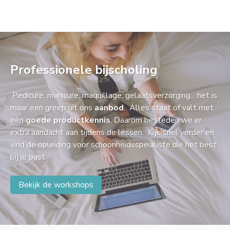
Professionele bijscholing
Pedicure, manicure, maquillage, gelaatsverzorging... het is
maar een greep uit ons
aanbod
. Alles staat of valt met
een
goede productkennis
. Daarom besteden we er
extra aandacht aan tijdens de lessen. Kijk snel verder en
vind de opleiding voor schoonheidsspeialiste die het best
bij je past.
Bekijk de workshops