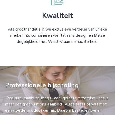
Kwaliteit
Als groothandel zijn we exclusieve verdeler van unieke
merken. Zo combineren we Italiaans design en Britse
degelijkheid met West-Vlaamse nuchterheid.
Professionele bijscholing
Pedicure, manicure, maquillage, gelaatsverzorging... het is
maar een greep uit ons
aanbod
. Alles staat of valt met
een
goede productkennis
. Daarom besteden we er